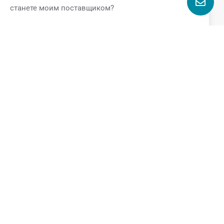
станете моим поставщиком?
—-Если вы являетесь нашим клиентом, вы получите
следующие VIP-услуги.
* Профессиональная техническая поддержка от
команды GQEM
* Специальная ценовая поддержка
* Поддержка сроков выполнения заказа
* Поддержка бесплатных образцов
Поговорите с нами