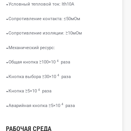
◒Условный тепловой ток: Ith10A
◒Сопротивление контакта: ≤50мОм
◒Сопротивление изоляции: ≥10мОм
◒Механический ресурс:
4
◒Общая кнопка ≥100×10
раза
4
◒Кнопка выбора ≥30×10
раза
4
◒Кнопка ≥5×10
раза
4
◒Аварийная кнопка ≥5×10
раза
РАБОЧАЯ СРЕДА