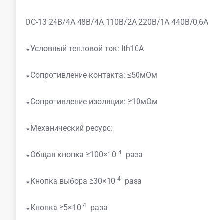
DC-13 24В/4А 48В/4А 110В/2А 220В/1А 440В/0,6А
◒Условный тепловой ток: Ith10A
◒Сопротивление контакта: ≤50мОм
◒Сопротивление изоляции: ≥10мОм
◒Механический ресурс:
4
◒Общая кнопка ≥100×10
раза
4
◒Кнопка выбора ≥30×10
раза
4
◒Кнопка ≥5×10
раза