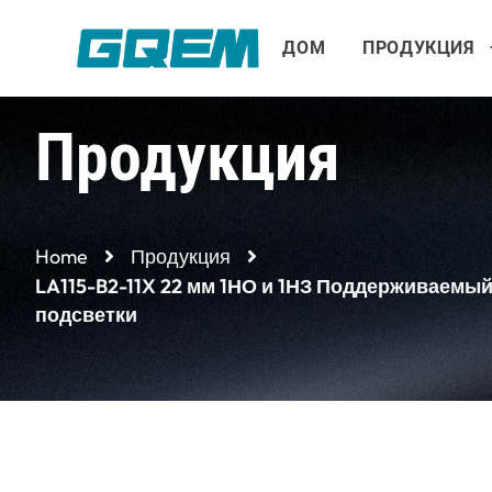
Перейти
к
ДОМ
ПРОДУКЦИЯ
содержимому
Продукция
Home
Продукция
LA115-B2-11X 22 мм 1НО и 1НЗ Поддерживаемы
подсветки