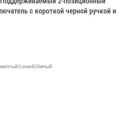
З Поддерживаемый 2-позиционный
ючатель с короткой черной ручкой и
й/желтый/синий/белый