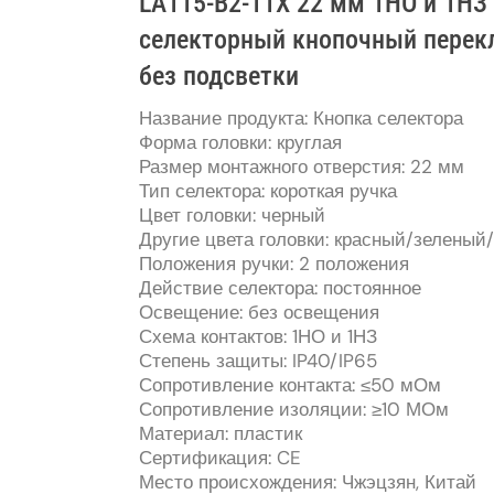
LA115-B2-11X 22 мм 1НО и 1Н
селекторный кнопочный перекл
без подсветки
Название продукта: Кнопка селектора
Форма головки: круглая
Размер монтажного отверстия: 22 мм
Тип селектора: короткая ручка
Цвет головки: черный
Другие цвета головки: красный/зелены
Положения ручки: 2 положения
Действие селектора: постоянное
Освещение: без освещения
Схема контактов: 1НО и 1НЗ
Степень защиты: IP40/IP65
Сопротивление контакта: ≤50 мОм
Сопротивление изоляции: ≥10 МОм
Материал: пластик
Сертификация: CE
Место происхождения: Чжэцзян, Китай