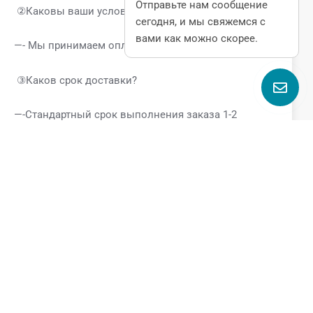
Отправьте нам сообщение
②Каковы ваши условия оплаты?
сегодня, и мы свяжемся с
вами как можно скорее.
—- Мы принимаем оплату через T/T, L/C.
③Каков срок доставки?
—-Стандартный срок выполнения заказа 1-2
недели.
④Вы производитель? Где находится завод?
—- Да, мы являемся производителем. Наш завод
находится в Вэньчжоу, Чжэцзян.
⑤Какую поддержку я могу получить, если вы
станете моим поставщиком?
—-Если вы являетесь нашим клиентом, вы получите