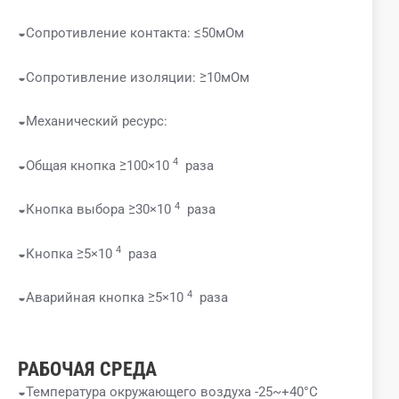
◒Сопротивление контакта: ≤50мОм
◒Сопротивление изоляции: ≥10мОм
◒Механический ресурс:
4
◒Общая кнопка ≥100×10
раза
4
◒Кнопка выбора ≥30×10
раза
4
◒Кнопка ≥5×10
раза
4
◒Аварийная кнопка ≥5×10
раза
РАБОЧАЯ СРЕДА
◒Температура окружающего воздуха -25~+40°C