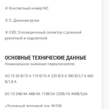
④ Контактный номер NC
⑤ C: Длинная ручка
⑥ CXD: 2-позиционный селектор с длинной
рукояткой и подсветкой
ОСНОВНЫЕ ТЕХНИЧЕСКИЕ ДАННЫЕ
Номинальное значение переключателя:
AC-15 36 В/10 А 110 В/10 А 220 В/5 А 380 В/2,7 А 660
В/1,8 А
DC-13 24В/4А 48В/4А 110В/2А 220В/1А 440В/0,6А
◒Условный тепловой ток: Ith10A