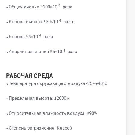
4
◒Общая кнопка ≥100×10
раза
4
◒Кнопка выбора ≥30×10
раза
4
◒Кнопка ≥5×10
раза
4
◒Аварийная кнопка ≥5×10
раза
РАБОЧАЯ СРЕДА
◒Температура окружающего воздуха -25~+40°C
◒Предельная высота: ≤2000м
◒Относительная влажность воздуха: ≤90%
◒Степень загрязнения: Класс3