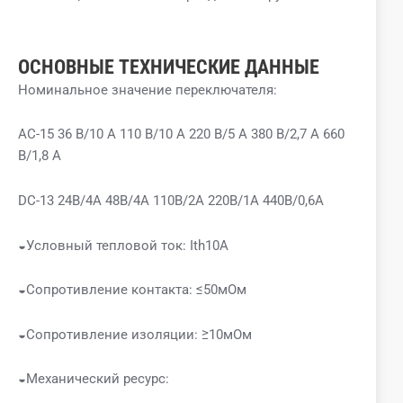
ОСНОВНЫЕ ТЕХНИЧЕСКИЕ ДАННЫЕ
Номинальное значение переключателя:
AC-15 36 В/10 А 110 В/10 А 220 В/5 А 380 В/2,7 А 660
В/1,8 А
DC-13 24В/4А 48В/4А 110В/2А 220В/1А 440В/0,6А
◒Условный тепловой ток: Ith10A
◒Сопротивление контакта: ≤50мОм
◒Сопротивление изоляции: ≥10мОм
◒Механический ресурс: