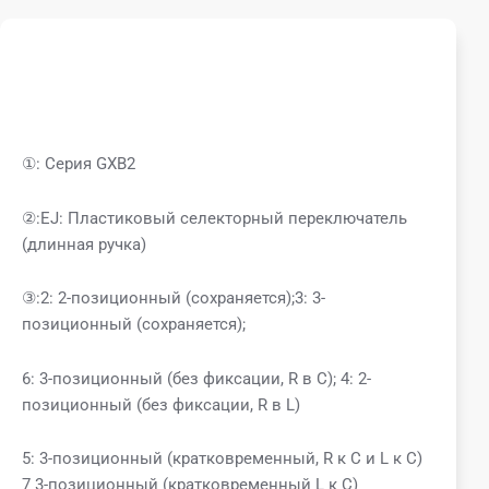
①: Серия GXB2
②:EJ: Пластиковый селекторный переключатель
(длинная ручка)
③:2: 2-позиционный (сохраняется);3: 3-
позиционный (сохраняется);
6: 3-позиционный (без фиксации, R в C); 4: 2-
позиционный (без фиксации, R в L)
5: 3-позиционный (кратковременный, R к C и L к C)
7 3-позиционный (кратковременный L к C)