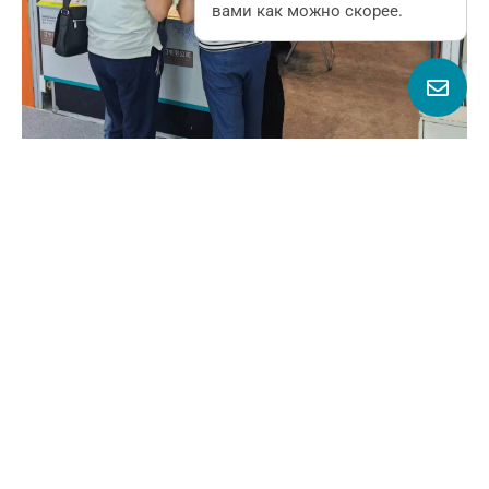
вами как можно скорее.
Поделиться этим
делом:
Назад
Д