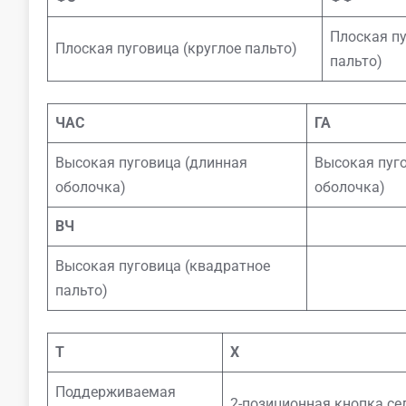
Плоская пу
Плоская пуговица (круглое пальто)
пальто)
ЧАС
ГА
Высокая пуговица (длинная
Высокая пуг
оболочка)
оболочка)
ВЧ
Высокая пуговица (квадратное
пальто)
Т
Х
Поддерживаемая
2-позиционная кнопка се