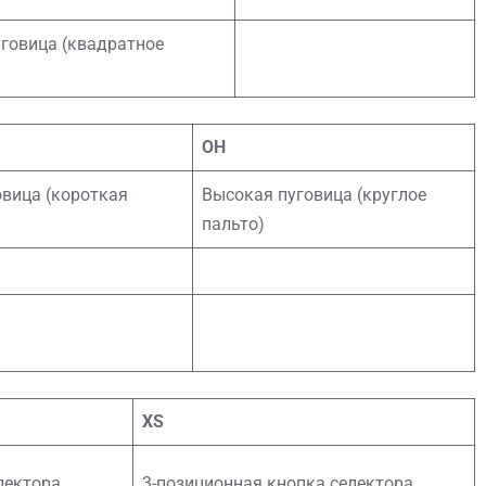
говица (квадратное
ОН
овица (короткая
Высокая пуговица (круглое
пальто)
XS
лектора
3-позиционная кнопка селектора