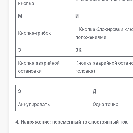
кнопка
М
И
Кнопка блокировки клю
Кнопка-грибок
положениями
З
ЗК
Кнопка аварийной
Кнопка аварийной остан
остановки
головка)
Э
Д
Аннулировать
Одна точка
4. Напряжение: переменный ток.постоянный ток