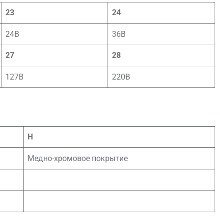
23
24
24В
36В
27
28
127В
220В
Н
Медно-хромовое покрытие