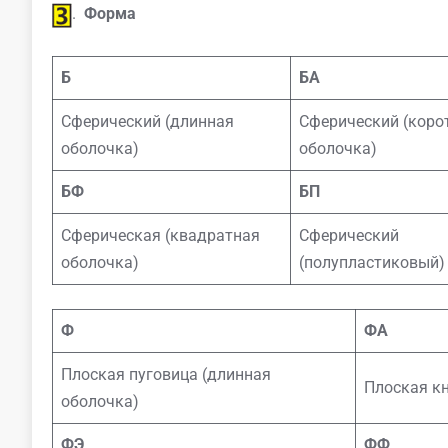
.
Форма
Б
БА
Сферический (длинная
Сферический (коро
оболочка)
оболочка)
БФ
БП
Сферическая (квадратная
Сферический
оболочка)
(полупластиковый)
Ф
ФА
Плоская пуговица (длинная
Плоская кн
оболочка)
ФЭ
ФФ