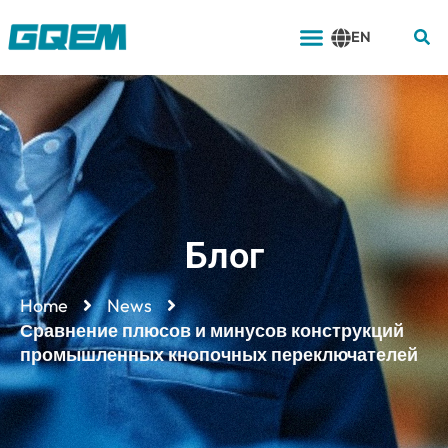
Перейти
Меню
к
EN
содержимому
Блог
Home
News
Сравнение плюсов и минусов конструкций
промышленных кнопочных переключателей