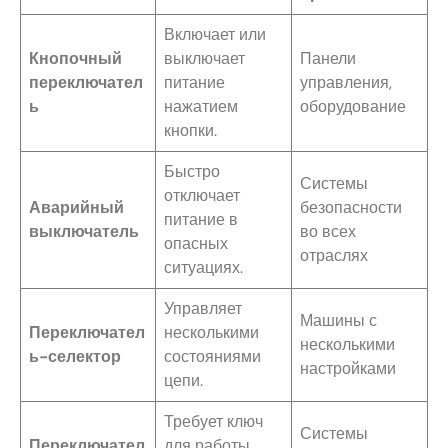
Включает или
Кнопочный
выключает
Панели
переключател
питание
управления,
ь
нажатием
оборудование
кнопки.
Быстро
Системы
отключает
Аварийный
безопасности
питание в
выключатель
во всех
опасных
отраслях
ситуациях.
Управляет
Машины с
Переключател
несколькими
несколькими
ь-селектор
состояниями
настройками
цепи.
Требует ключ
Системы
Переключател
для работы,