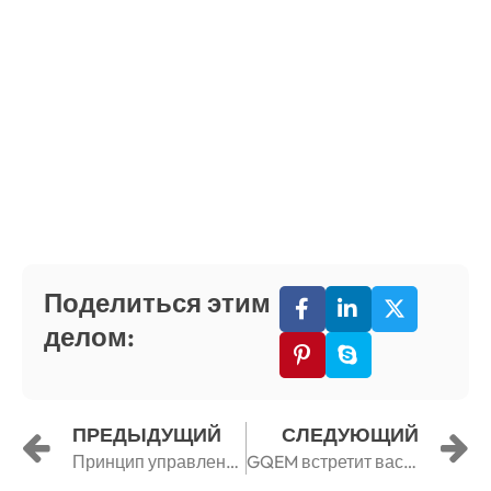
Поделиться этим
делом:
Назад
Д
ПРЕДЫДУЩИЙ
СЛЕДУЮЩИЙ
Принцип управления кнопками с Gqele
GQEM встретит вас на Кантонской ярмарке в апреле