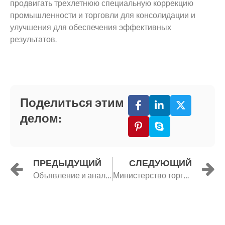
продвигать трехлетнюю специальную коррекцию
промышленности и торговли для консолидации и
улучшения для обеспечения эффективных
результатов.
Поделиться этим
делом:
Назад
Д
ПРЕДЫДУЩИЙ
СЛЕДУЮЩИЙ
Объявление и анализ пожара «3.14» Департамент по чрезвычайным ситуациям требует от предприятий черной металлургии добросовестного выполнения работ по обеспечению безопасного производства
Министерство торговли: 131-я Китайская ярмарка импортных и экспортных товаров пройдет в онлайн-формате с 15 по 24 апреля.