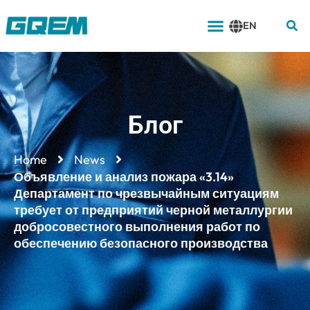
Перейти
Меню
к
EN
содержимому
Блог
Home
News
Объявление и анализ пожара «3.14»
Департамент по чрезвычайным ситуациям
требует от предприятий черной металлургии
добросовестного выполнения работ по
обеспечению безопасного производства