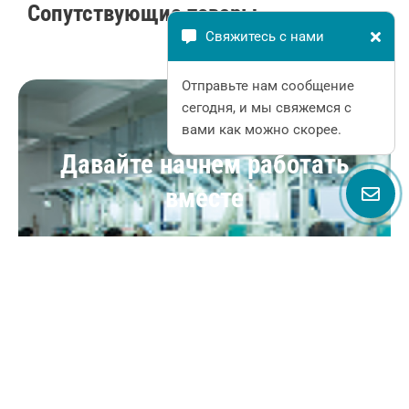
Сопутствующие товары
Свяжитесь с нами
Отправьте нам сообщение
сегодня, и мы свяжемся с
вами как можно скорее.
Давайте начнем работать
вместе
GQEM специализируется на поставке
высококачественных переключателей,
индикаторов для различных отраслей
промышленности. Если вам нужны стандартные
продукты или индивидуальные решения, мы
можем удовлетворить ваши потребности.
НАЧАТЬ