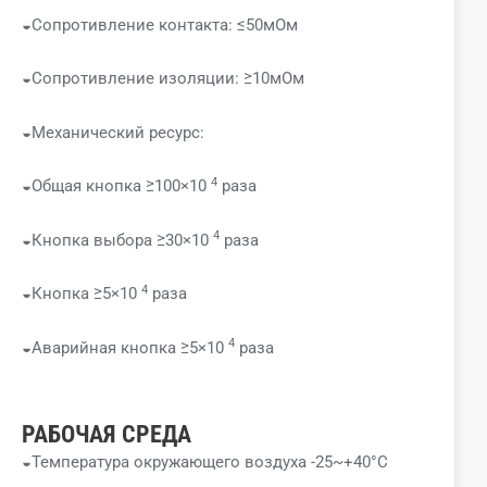
◒Сопротивление контакта: ≤50мОм
◒Сопротивление изоляции: ≥10мОм
◒Механический ресурс:
4
◒Общая кнопка ≥100×10
раза
4
◒Кнопка выбора ≥30×10
раза
4
◒Кнопка ≥5×10
раза
4
◒Аварийная кнопка ≥5×10
раза
РАБОЧАЯ СРЕДА
◒Температура окружающего воздуха -25~+40°C