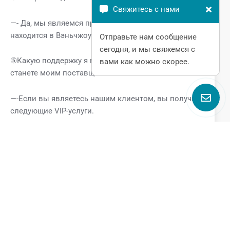
Свяжитесь с нами
—- Да, мы являемся производителем. Наш завод
находится в Вэньчжоу, Чжэцзян.
Отправьте нам сообщение
сегодня, и мы свяжемся с
⑤Какую поддержку я могу получить, если вы
вами как можно скорее.
станете моим поставщиком?
—-Если вы являетесь нашим клиентом, вы получите
следующие VIP-услуги.
* Профессиональная техническая поддержка от
команды GQEM
* Специальная ценовая поддержка
* Поддержка сроков выполнения заказа
* Поддержка бесплатных образцов